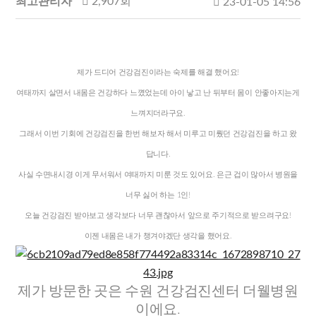
최고관리자
2,907회
23-01-05 14:56
제가 드디어 건강검진이라는 숙제를 해결 했어요!
여태까지 살면서 내몸은 건강하다 느꼈었는데
아이 낳고 난 뒤부터 몸이 안좋아지는게
느껴지더라구요.
그래서 이번 기회에 건강검진을 한번 해보자 해서
미루고 미뤘던 건강검진을 하고 왔
답니다.
사실 수면내시경 이게 무서워서 여태까지 미룬 것도 있어요.
은근 겁이 많아서 병원을
너무 싫어 하는 1인!
오늘 건강검진 받아보고 생각보다 너무 괜찮아서
앞으로 주기적으로 받으려구요!
이젠 내몸은 내가 챙겨야겠단 생각을 했어요.
제가 방문한 곳은 수원 건강검진센터 더웰병원
이에요.