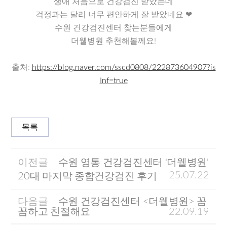
생애 처음으로 건강검진 받았는데
걱정과는 달리 너무 편안하게 잘 받았네요 ❤
수원 건강검진센터 찾는분들에게
더웰병원 추천해볼께요!
출처:
https://blog.naver.com/sscd0808/222873604907?is
Inf=true
목록
이전글
수원 영통 건강검진센터 '더웰병원'
25.07.22
20대 마지막 종합건강검진 후기
다음글
수원 건강검진센터 <더웰병원> 꼼
꼼하고 친절해요
22.09.19