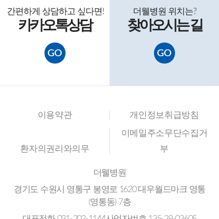
간편하게 상담
하고 싶다면
!
더웰병원 위치는?
카카오톡
상담
찾아
오시는 길
GO
GO
이용약관
개인정보취급방침
이메일주소무단수집거
환자의권리와의무
부
더웰병원
경기도 수원시 영통구 봉영로 1620 대우월드마크 영통
(영통동) 7층
대표전화
031-202-1144
사업자번호
135-29-03605