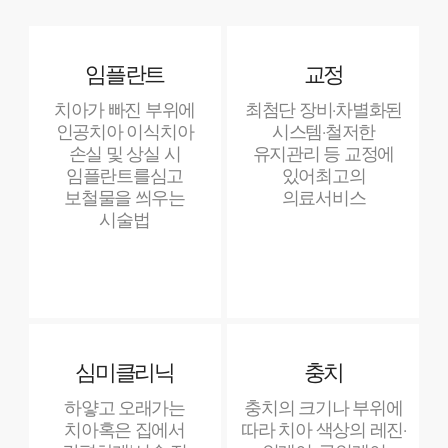
임플란트
교정
치아가 빠진 부위에
최첨단 장비·차별화된
인공치아 이식
치아
시스템·
철저한
손실 및 상실 시
유지관리 등 교정에
임플란트를
심고
있어
최고의
보철물을 씌우는
의료서비스
시술법
심미클리닉
충치
하얗고 오래가는
충치의 크기나 부위에
치아
혹은 집에서
따라
치아 색상의 레진·