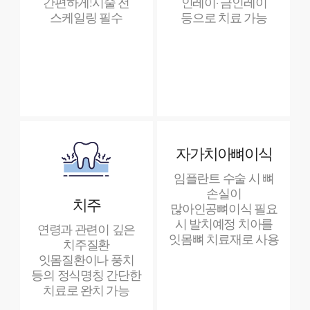
간편하게!
시술 전
인레이·
금인레이
스케일링 필수
등으로 치료 가능
자가치아뼈이식
임플란트 수술 시 뼈
손실이
치주
많아
인공뼈이식 필요
시 발치예정
치아를
연령과 관련이 깊은
잇몸뼈 치료재로 사용
치주질환
잇몸질환이나 풍치
등의 정식명칭
간단한
치료로 완치 가능